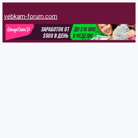
Перейти
к
vebkam-forum.com
содержимому
Anton31
@anton31