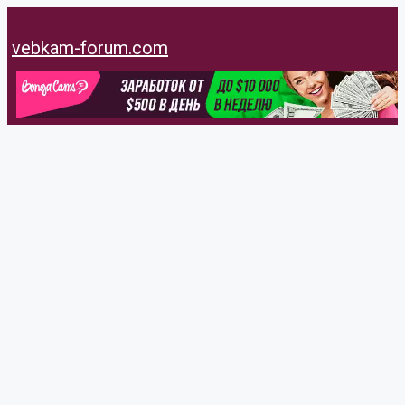
Перейти
к
vebkam-forum.com
содержимому
Appolinariya
@appolinariya