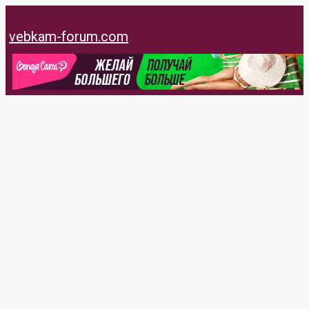
Перейти
к
vebkam-forum.com
содержимому
caroline66
@caroline66