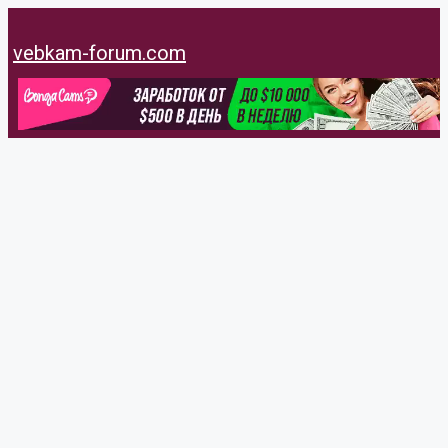
Перейти
к
vebkam-forum.com
содержимому
Danielsot
@danielsot