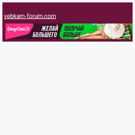
Перейти
к
vebkam-forum.com
содержимому
Manera
@manera