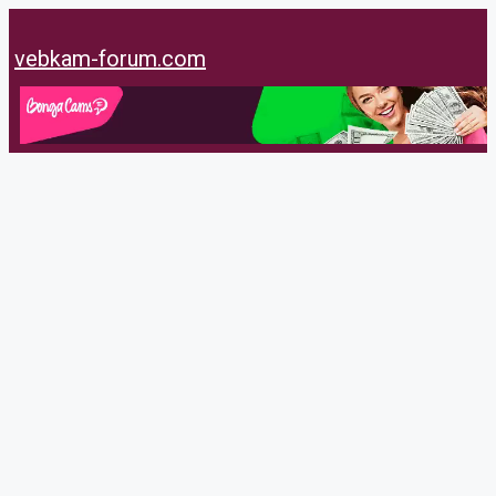
Перейти
к
vebkam-forum.com
содержимому
Mskspb11
@mskspb11