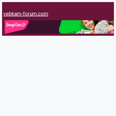
Перейти
к
vebkam-forum.com
содержимому
mymance
@mymance