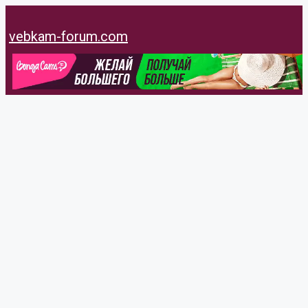
Перейти
к
vebkam-forum.com
содержимому
VoronA
@vorona