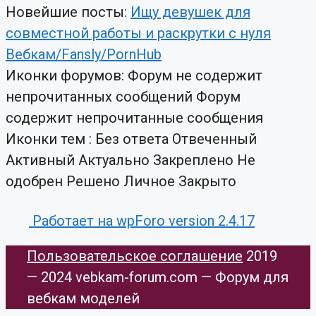
Новейшие посты:
Ищу девушек для
совместной работы и раскрутки с нуля
Вебкам/Fansly/PornHub
Иконки форумов:
Форум не содержит
непрочитанных сообщений
Форум
содержит непрочитанные сообщения
Иконки тем :
Без ответа
Отвеченный
Активный
Актуально
Закреплено
Не
одобрен
Решено
Личное
Закрыто
Работает на wpForo version 2.4.17
Пользовательское соглашение
​ 2019
— 2024 vebkam-forum.com — Форум для
вебкам моделей