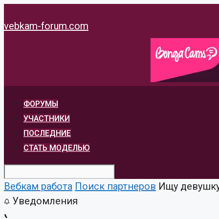
Перейти
к
vebkam-forum.com
содержимому
ФОРУМЫ
УЧАСТНИКИ
ПОСЛЕДНИЕ
СТАТЬ МОДЕЛЬЮ
Вебкам работа
Поиск партнеров
Ищу девушку 
Уведомления