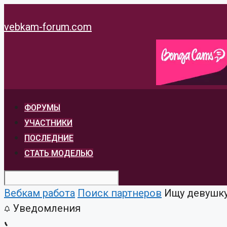
Перейти
к
vebkam-forum.com
содержимому
ФОРУМЫ
УЧАСТНИКИ
ПОСЛЕДНИЕ
СТАТЬ МОДЕЛЬЮ
Вебкам работа
Поиск партнеров
Ищу девушку 
Уведомления