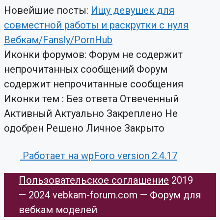
Новейшие посты:
Ищу девушек для
совместной работы и раскрутки с нуля
Вебкам/Fansly/PornHub
Иконки форумов:
Форум не содержит
непрочитанных сообщений
Форум
содержит непрочитанные сообщения
Иконки тем :
Без ответа
Отвеченный
Активный
Актуально
Закреплено
Не
одобрен
Решено
Личное
Закрыто
Работает на wpForo version 2.4.17
Пользовательское соглашение
​ 2019
— 2024 vebkam-forum.com — Форум для
вебкам моделей