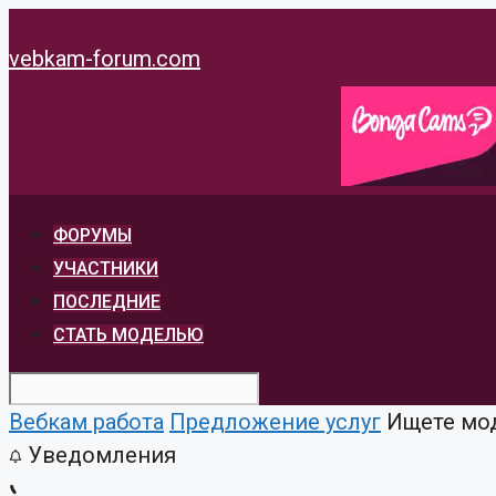
Перейти
к
vebkam-forum.com
содержимому
ФОРУМЫ
УЧАСТНИКИ
ПОСЛЕДНИЕ
СТАТЬ МОДЕЛЬЮ
Вебкам работа
Предложение услуг
Ищете мод
Уведомления