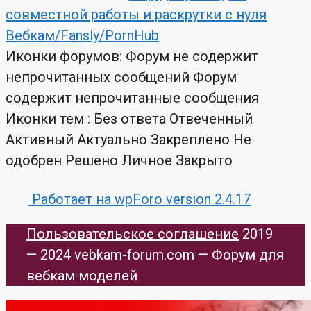
совместной работы и раскрутки с нуля
Вебкам/Fansly/PornHub
Иконки форумов:
Форум не содержит
непрочитанных сообщений
Форум
содержит непрочитанные сообщения
Иконки тем :
Без ответа
Отвеченный
Активный
Актуально
Закреплено
Не
одобрен
Решено
Личное
Закрыто
Работает на wpForo version 2.4.17
Пользовательское соглашение
​ 2019
— 2024 vebkam-forum.com — Форум для
вебкам моделей