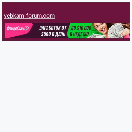
Перейти
к
vebkam-forum.com
содержимому
Flowmay
@flowmay