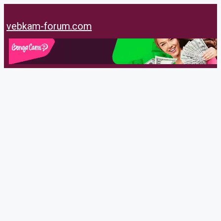
Перейти
к
vebkam-forum.com
содержимому
Flowmay
@flowmay