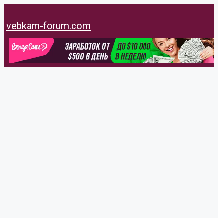
Перейти
к
vebkam-forum.com
содержимому
Franchesa11
@franchesa11