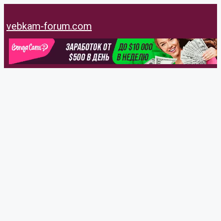
Перейти
к
vebkam-forum.com
содержимому
Franchesa11
@franchesa11