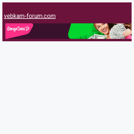
Перейти
к
vebkam-forum.com
содержимому
Karin4ik15
@karin4ik15