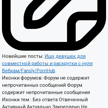
Новейшие посты:
Ищу девушек для
совместной работы и раскрутки с нуля
Вебкам/Fansly/PornHub
Иконки форумов:
Форум не содержит
непрочитанных сообщений
Форум
содержит непрочитанные сообщения
Иконки тем :
Без ответа
Отвеченный
Активный
Актуально
Закреплено
Не