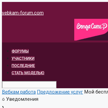
Перейти
к
vebkam-forum.com
содержимому
ФОРУМЫ
УЧАСТНИКИ
ПОСЛЕДНИЕ
СТАТЬ МОДЕЛЬЮ
Вебкам работа
Предложение услуг
Мой беспл
Уведомления