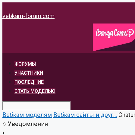
Перейти
к
vebkam-forum.com
содержимому
ФОРУМЫ
УЧАСТНИКИ
ПОСЛЕДНИЕ
СТАТЬ МОДЕЛЬЮ
Вебкам моделям
Вебкам сайты и друг...
Chatu
Уведомления