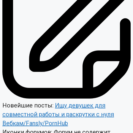
Новейшие посты:
Ищу девушек для
совместной работы и раскрутки с нуля
Вебкам/Fansly/PornHub
Иконки форумов:
Форум не содержит