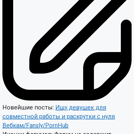
Новейшие посты:
Ищу девушек для
совместной работы и раскрутки с нуля
Вебкам/Fansly/PornHub