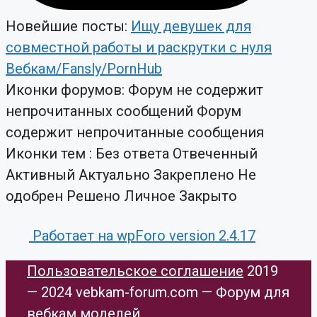
Новейшие посты:
Ищу девушек для
совместной работы и раскрутки с нуля
Вебкам/Fansly/PornHub
Иконки форумов:
Форум не содержит
непрочитанных сообщений
Форум
содержит непрочитанные сообщения
Иконки тем :
Без ответа
Отвеченный
Активный
Актуально
Закреплено
Не
одобрен
Решено
Личное
Закрыто
Работает на wpForo version 2.4.17
Пользовательское соглашение
​ 2019
— 2024 vebkam-forum.com — Форум для
вебкам моделей